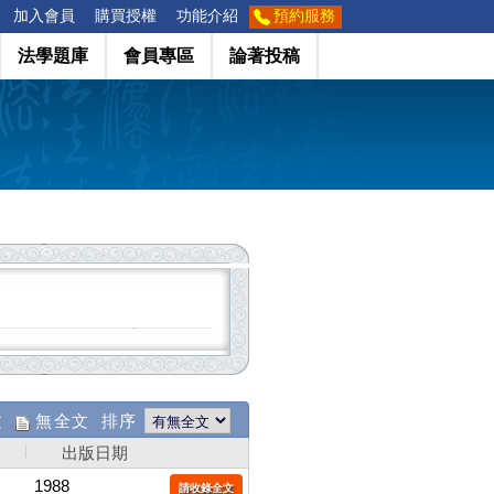
加入會員
購買授權
功能介紹
預約服務
法學題庫
會員專區
論著投稿
文
無全文 排序
出版日期
1988
請收錄全文