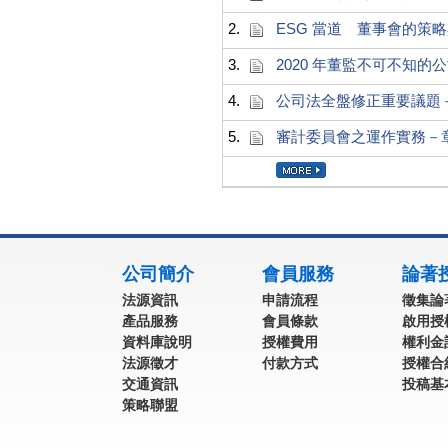
2.
ESG 當道 董事會的策
3.
2020 年董監不可不知
4.
公司法全盤修正重要議題
5.
審計委員會之運作實務－
:::
公司簡介
會員服務
論著
法源資訊
申請流程
徵集論
產品服務
會員條款
啟用授
資料庫說明
授權費用
權利金
法源徵才
付款方式
授權合
交通資訊
投稿基
策略聯盟