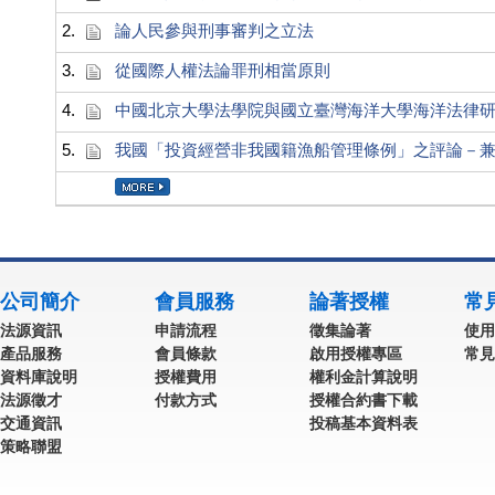
2.
論人民參與刑事審判之立法
3.
從國際人權法論罪刑相當原則
4.
中國北京大學法學院與國立臺灣海洋大學海洋法律
5.
我國「投資經營非我國籍漁船管理條例」之評論－
公司簡介
會員服務
論著授權
常
法源資訊
申請流程
徵集論著
使用
產品服務
會員條款
啟用授權專區
常見
資料庫說明
授權費用
權利金計算說明
法源徵才
付款方式
授權合約書下載
交通資訊
投稿基本資料表
策略聯盟