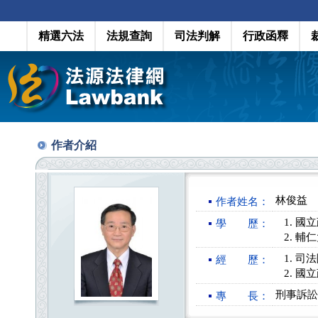
精選六法
法規查詢
司法判解
行政函釋
作者介紹
林俊益
作者姓名：
國立
學 歷：
輔仁
司法
經 歷：
國立
刑事訴訟
專 長：