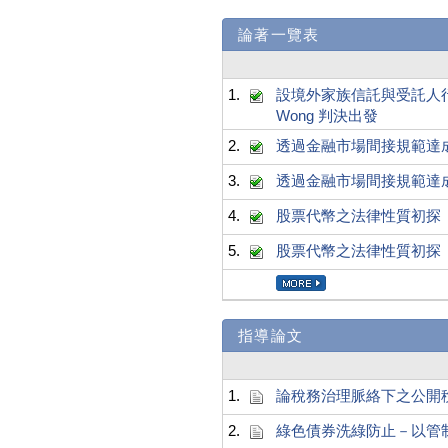
論著一覽表
1.
設境外家族信託與受託人行使權力之法
Wong 判決出發
2.
透過金融市場間接規範達成
3.
透過金融市場間接規範達成
4.
股票代幣之法律性質初探
5.
股票代幣之法律性質初探
指導論文
1.
論稅務治理脈絡下之公開
2.
綠色債券洗綠防止－以管