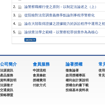
2.
論警察職權行使之原則－以制定法論述之（上）
3.
從院檢對法官調查義務爭點論刑事程序警察化
4.
論在大陸取得證據之證據能力於訴訟程序中運用之
5.
論偵查法學之範疇－以警察犯罪偵查作為為核心
公司簡介
會員服務
論著授權
常
法源資訊
申請流程
徵集論著
使用
產品服務
會員條款
啟用授權專區
常見
資料庫說明
授權費用
權利金計算說明
法源徵才
付款方式
授權合約書下載
交通資訊
投稿基本資料表
策略聯盟