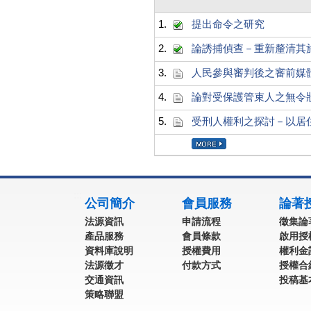
1.
提出命令之研究
2.
論誘捕偵查－重新釐清其
3.
人民參與審判後之審前媒
4.
論對受保護管束人之無令
5.
受刑人權利之探討－以居
:::
公司簡介
會員服務
論著
法源資訊
申請流程
徵集論
產品服務
會員條款
啟用授
資料庫說明
授權費用
權利金
法源徵才
付款方式
授權合
交通資訊
投稿基
策略聯盟