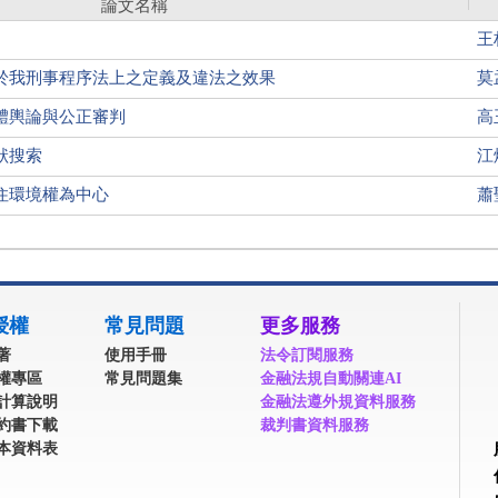
論文名稱
王
於我刑事程序法上之定義及違法之效果
莫
體輿論與公正審判
高
狀搜索
江
住環境權為中心
蕭
授權
常見問題
更多服務
著
使用手冊
法令訂閱服務
權專區
常見問題集
金融法規自動關連AI
計算說明
金融法遵外規資料服務
約書下載
裁判書資料服務
本資料表