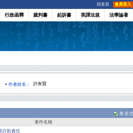
:::
回首頁
會員登入
行政函釋
裁判書
起訴書
英譯法規
法學論著
許朱賢
作者姓名：
有全
著作名稱
券詐欺責任