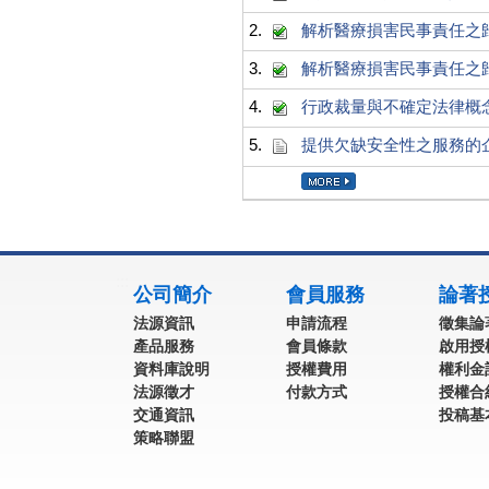
2.
解析醫療損害民事責任之
3.
解析醫療損害民事責任之
4.
行政裁量與不確定法律概
5.
提供欠缺安全性之服務的
:::
公司簡介
會員服務
論著
法源資訊
申請流程
徵集論
產品服務
會員條款
啟用授
資料庫說明
授權費用
權利金
法源徵才
付款方式
授權合
交通資訊
投稿基
策略聯盟