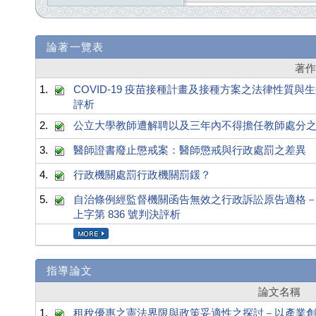
論著一覽表
著
1.
COVID-19 疫苗接種計畫及接種方案之法律性質與生
評析
2.
公立大學教師遭解聘以及三年內不得擔任教師處分
3.
醫師證書廢止懲戒案：醫師懲戒與行政處罰之差異
4.
行政機關處罰行政機關罰鍰？
5.
自治條例經監督機關函告無效之行政訴訟原告適格－最高行
上字第 836 號判決評析
指導論文
論文名稱
1.
租稅優惠之憲法界限與政策妥適性之探討－以產業