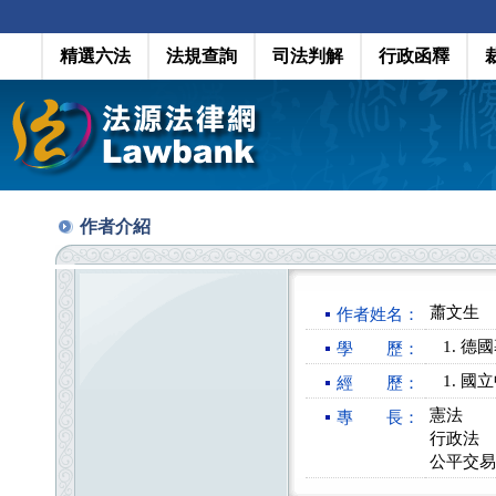
精選六法
法規查詢
司法判解
行政函釋
作者介紹
蕭文生
作者姓名：
德國
學 歷：
國立
經 歷：
憲法
專 長：
行政法
公平交易