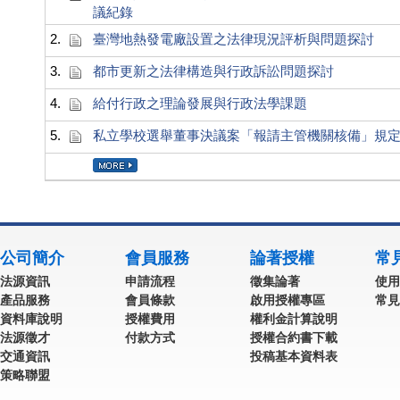
議紀錄
2.
臺灣地熱發電廠設置之法律現況評析與問題探討
3.
都市更新之法律構造與行政訴訟問題探討
4.
給付行政之理論發展與行政法學課題
5.
私立學校選舉董事決議案「報請主管機關核備」規
公司簡介
會員服務
論著授權
常
法源資訊
申請流程
徵集論著
使用
產品服務
會員條款
啟用授權專區
常見
資料庫說明
授權費用
權利金計算說明
法源徵才
付款方式
授權合約書下載
交通資訊
投稿基本資料表
策略聯盟