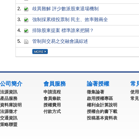
2.
歧異難解 評少數派股東退場機制
3.
強制採累積投票制 民主、效率難兩全
4.
排除股東提案 標準誰來把關？
5.
管制與交易之交融會議綜述
公司簡介
會員服務
論著授權
常
法源資訊
申請流程
徵集論著
使用
產品服務
會員條款
啟用授權專區
常見
資料庫說明
授權費用
權利金計算說明
法源徵才
付款方式
授權合約書下載
交通資訊
投稿基本資料表
策略聯盟