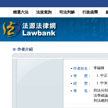
精選六法
法規查詢
司法判解
行政函釋
作者介紹
李錫棟
作者姓名：
中正
學 歷：
中央
經 歷：
刑法分則
專 長：
法學緒論
刑法總則