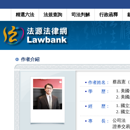
精選六法
法規查詢
司法判解
行政函釋
作者介紹
蔡昌憲（Ch
作者姓名：
美國
學 歷：
美國
國立
經 歷：
國立
公司法
專 長：
證券交易