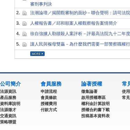
審刑事判決
2.
法潮論壇／揭開觀審制的面紗－聯合聲明：請司法
3.
人權報告書／邱和順案人權觀察報告案情簡介
4.
徐自強擄人勒贖殺人案評析－評最高法院九十二年
5.
讓人民與褓母雙贏－為什麼我們需要一部警察職權
公司簡介
會員服務
論著授權
常
法源資訊
申請流程
徵集論著
使用
產品服務
會員條款
啟用授權專區
常見
資料庫說明
授權費用
權利金計算說明
法源徵才
付款方式
授權合約書下載
交通資訊
投稿基本資料表
策略聯盟