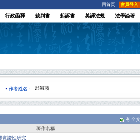
:::
回首頁
會員登入
行政函釋
裁判書
起訴書
英譯法規
法學論著
邱淑蘋
作者姓名：
有全
著作名稱
覺實證性研究