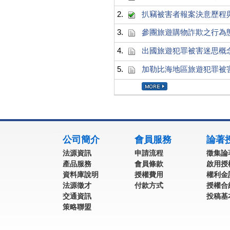
2.
扒竊被害者報案決意歷程
3.
參團旅遊購物詐欺之行為
4.
出國旅遊犯罪被害迷思概
5.
加勒比海地區旅遊犯罪被
:::
公司簡介
會員服務
論著
法源資訊
申請流程
徵集論
產品服務
會員條款
啟用授
資料庫說明
授權費用
權利金
法源徵才
付款方式
授權合
交通資訊
投稿基
策略聯盟