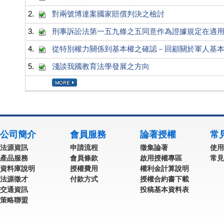
2.
對兩號博達案國家賠償判決之檢討
3.
刑事訴訟法第一五九條之五同意作為證據規定在適
4.
從特別權力關係到基本權之確認－回顧關於軍人基
5.
淺談我國教育法學發展之方向
公司簡介
會員服務
論著授權
常
法源資訊
申請流程
徵集論著
使用
產品服務
會員條款
啟用授權專區
常見
資料庫說明
授權費用
權利金計算說明
法源徵才
付款方式
授權合約書下載
交通資訊
投稿基本資料表
策略聯盟