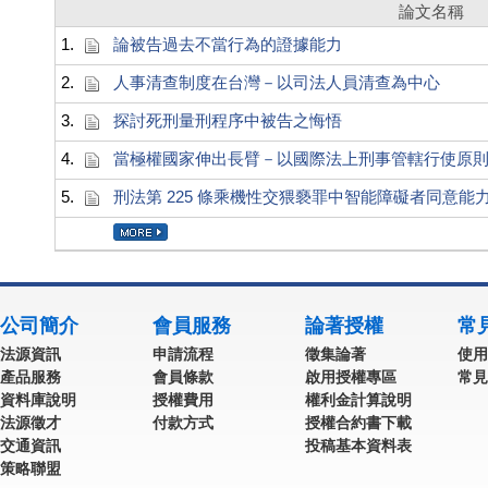
論文名稱
1.
論被告過去不當行為的證據能力
2.
人事清查制度在台灣－以司法人員清查為中心
3.
探討死刑量刑程序中被告之悔悟
4.
當極權國家伸出長臂－以國際法上刑事管轄行使原
5.
刑法第 225 條乘機性交猥褻罪中智能障礙者同意能
公司簡介
會員服務
論著授權
常
法源資訊
申請流程
徵集論著
使用
產品服務
會員條款
啟用授權專區
常見
資料庫說明
授權費用
權利金計算說明
法源徵才
付款方式
授權合約書下載
交通資訊
投稿基本資料表
策略聯盟