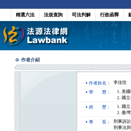
精選六法
法規查詢
司法判解
行政函釋
作者介紹
李佳玟
作者姓名：
美國
學 歷：
國立
國立
經 歷：
臺灣
刑事訴訟
專 長：
刑事法與