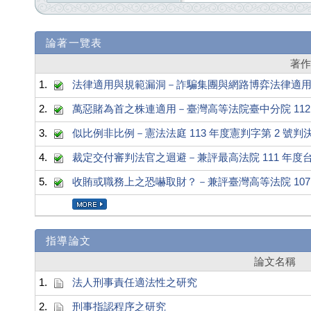
論著一覽表
著
1.
法律適用與規範漏洞－詐騙集團與網路博弈法律適
2.
萬惡賭為首之株連適用－臺灣高等法院臺中分院 112 
3.
似比例非比例－憲法法庭 113 年度憲判字第 2 號判
4.
裁定交付審判法官之迴避－兼評最高法院 111 年度台上
5.
收賄或職務上之恐嚇取財？－兼評臺灣高等法院 107 
指導論文
論文名稱
1.
法人刑事責任適法性之研究
2.
刑事指認程序之研究