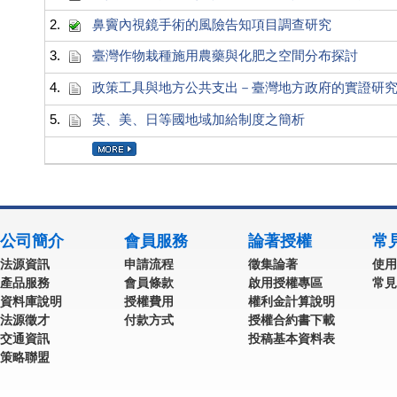
2.
鼻竇內視鏡手術的風險告知項目調查研究
3.
臺灣作物栽種施用農藥與化肥之空間分布探討
4.
政策工具與地方公共支出－臺灣地方政府的實證研
5.
英、美、日等國地域加給制度之簡析
公司簡介
會員服務
論著授權
常
法源資訊
申請流程
徵集論著
使用
產品服務
會員條款
啟用授權專區
常見
資料庫說明
授權費用
權利金計算說明
法源徵才
付款方式
授權合約書下載
交通資訊
投稿基本資料表
策略聯盟