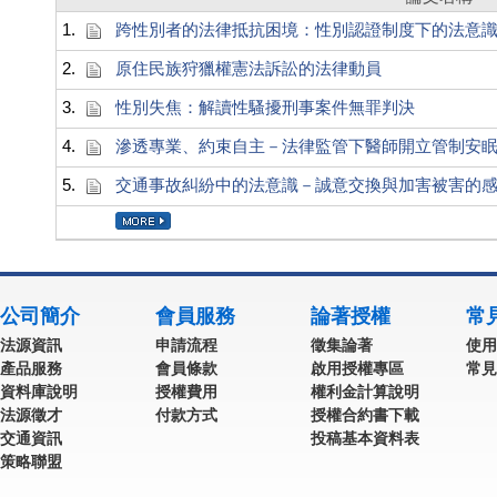
1.
跨性別者的法律抵抗困境：性別認證制度下的法意
2.
原住民族狩獵權憲法訴訟的法律動員
3.
性別失焦：解讀性騷擾刑事案件無罪判決
4.
滲透專業、約束自主－法律監管下醫師開立管制安
5.
交通事故糾紛中的法意識－誠意交換與加害被害的
公司簡介
會員服務
論著授權
常
法源資訊
申請流程
徵集論著
使用
產品服務
會員條款
啟用授權專區
常見
資料庫說明
授權費用
權利金計算說明
法源徵才
付款方式
授權合約書下載
交通資訊
投稿基本資料表
策略聯盟