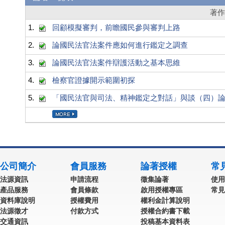
著
1.
回顧模擬審判，前瞻國民參與審判上路
2.
論國民法官法案件應如何進行鑑定之調查
3.
論國民法官法案件辯護活動之基本思維
4.
檢察官證據開示範圍初探
5.
「國民法官與司法、精神鑑定之對話」與談（四）
公司簡介
會員服務
論著授權
常
法源資訊
申請流程
徵集論著
使用
產品服務
會員條款
啟用授權專區
常見
資料庫說明
授權費用
權利金計算說明
法源徵才
付款方式
授權合約書下載
交通資訊
投稿基本資料表