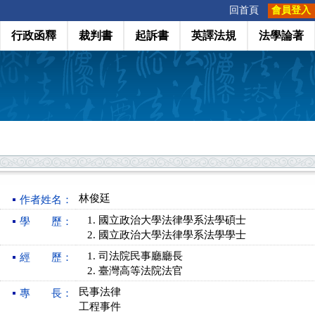
:::
回首頁
會員登入
行政函釋
裁判書
起訴書
英譯法規
法學論著
林俊廷
作者姓名：
國立政治大學法律學系法學碩士
學 歷：
國立政治大學法律學系法學學士
司法院民事廳廳長
經 歷：
臺灣高等法院法官
民事法律
專 長：
工程事件