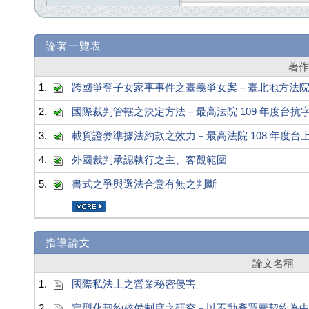
論著一覽表
著
1.
跨國爭奪子女家事事件之臺義爭女案－臺北地方法院 10
2.
國際裁判管轄之決定方法－最高法院 109 年度台抗字第
3.
載貨證券準據法約款之效力－最高法院 108 年度台上大
4.
外國裁判承認執行之主、客觀範圍
5.
書式之爭與選法合意有無之判斷
指導論文
論文名稱
1.
國際私法上之營業秘密侵害
2.
定型化契約核備制度之研究－以不動產買賣契約為