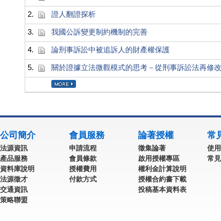
2.
證人翻證探析
3.
我國公訴變更制約機制的完善
4.
論刑事訴訟中被追訴人的財產權保護
5.
關於證據立法微觀模式的思考－從刑事訴訟法再修
公司簡介
會員服務
論著授權
常
法源資訊
申請流程
徵集論著
使用
產品服務
會員條款
啟用授權專區
常見
資料庫說明
授權費用
權利金計算說明
法源徵才
付款方式
授權合約書下載
交通資訊
投稿基本資料表
策略聯盟