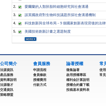
2.
愛爾蘭的人類胚胎幹細胞研究與社會溝通
3.
談英國政府對生物科技議題所採社會溝通機制
4.
科技創新與全球布局－9 個國家創新表現背後的法律
5.
美國技術創新計畫之選題制度
公司簡介
會員服務
論著授權
常
法源資訊
申請流程
徵集論著
使用
產品服務
會員條款
啟用授權專區
常見
資料庫說明
授權費用
權利金計算說明
法源徵才
付款方式
授權合約書下載
交通資訊
投稿基本資料表
策略聯盟