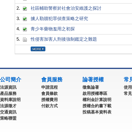
2.
社區輔助警察於社會治安維護之探討
3.
擄人勒贖犯罪偵查策略之研究
4.
青少年藥物濫用之初探
5.
性侵害加害人刑後強制鑑定之難題
公司簡介
會員服務
論著授權
常
法源資訊
申請流程
徵集論著
使用
產品服務
會員條款
啟用授權專區
常見
資料庫說明
授權費用
權利金計算說明
法源徵才
付款方式
授權合約書下載
交通資訊
投稿基本資料表
策略聯盟