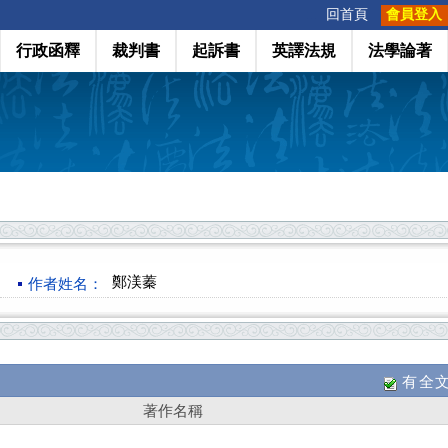
:::
回首頁
會員登入
行政函釋
裁判書
起訴書
英譯法規
法學論著
鄭渼蓁
作者姓名：
有全
著作名稱
）