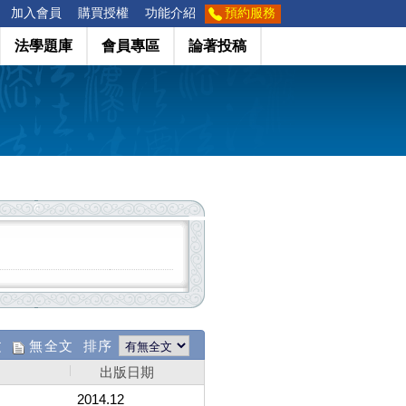
加入會員
購買授權
功能介紹
預約服務
法學題庫
會員專區
論著投稿
文
無全文 排序
出版日期
2014.12