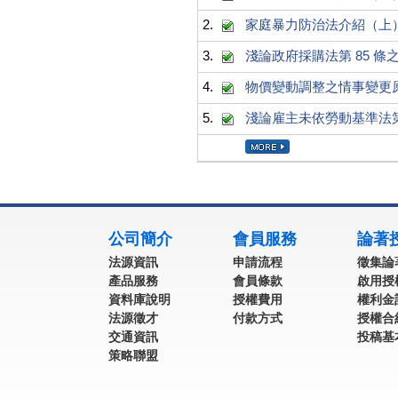
2.
家庭暴力防治法介紹（上
3.
淺論政府採購法第 85 條之 
4.
物價變動調整之情事變更
5.
淺論雇主未依勞動基準法第
:::
公司簡介
會員服務
論著
法源資訊
申請流程
徵集論
產品服務
會員條款
啟用授
資料庫說明
授權費用
權利金
法源徵才
付款方式
授權合
交通資訊
投稿基
策略聯盟