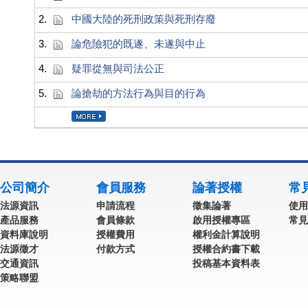
2.
中國大陸的死刑政策與死刑存廢
3.
論危險犯的既遂、未遂與中止
4.
疑罪從無與司法公正
5.
論搶劫的方法行為與目的行為
公司簡介
會員服務
論著授權
常
法源資訊
申請流程
徵集論著
使用
產品服務
會員條款
啟用授權專區
常見
資料庫說明
授權費用
權利金計算說明
法源徵才
付款方式
授權合約書下載
交通資訊
投稿基本資料表
策略聯盟