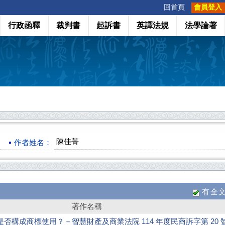
:::
回首頁
會員登入
行政函釋
裁判書
起訴書
英譯法規
法學論著
陳佳菁
作者姓名：
有全
著作名稱
否構成商標使用？－智慧財產及商業法院 114 年度民商訴字第 20 