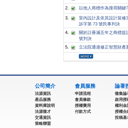
2.
以他人商標作為搜尋關鍵字
3.
室內設計及依其設計裝修完
訴字第 73 號民事判決
4.
關於註冊滿五年之商標提請評
號判決
5.
立法院通過修正智慧財產
:::
公司簡介
會員服務
論著
法源資訊
申請流程
徵集論
產品服務
會員條款
啟用授
資料庫說明
授權費用
權利金
法源徵才
付款方式
授權合
交通資訊
投稿基
策略聯盟