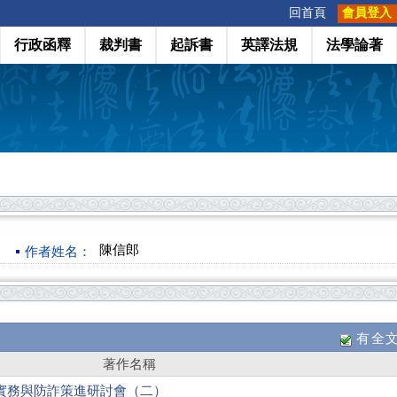
:::
回首頁
會員登入
行政函釋
裁判書
起訴書
英譯法規
法學論著
陳信郎
作者姓名：
有全
著作名稱
官打詐實務與防詐策進研討會（二）