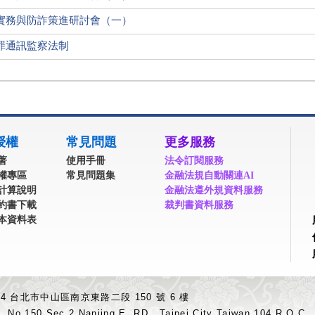
官打詐實務與防詐策進研討會（一）
罪通訊監察法制
授權
常見問題
更多服務
著
使用手冊
法令訂閱服務
權專區
常見問題集
金融法規自動關連AI
計算說明
金融法遵外規資料服務
約書下載
裁判書資料服務
本資料表
04 台北市中山區南京東路二段 150 號 6 樓
.,No.150,Sec.2,Nanjing E. RD., Taipei City Taiwan 104,R.O.C.