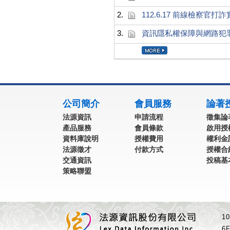
2.
112.6.17 前線檢察
3.
資訊隱私權保障與網路犯
:::
公司簡介
會員服務
論著
法源資訊
申請流程
徵集論
產品服務
會員條款
啟用授
資料庫說明
授權費用
權利金
法源徵才
付款方式
授權合
交通資訊
投稿基
策略聯盟
1
6F