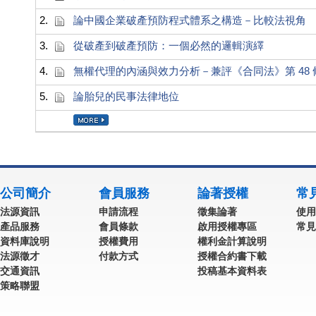
2.
論中國企業破產預防程式體系之構造－比較法視角
3.
從破產到破產預防：一個必然的邏輯演繹
4.
無權代理的內涵與效力分析－兼評《合同法》第 48 
5.
論胎兒的民事法律地位
公司簡介
會員服務
論著授權
常
法源資訊
申請流程
徵集論著
使用
產品服務
會員條款
啟用授權專區
常見
資料庫說明
授權費用
權利金計算說明
法源徵才
付款方式
授權合約書下載
交通資訊
投稿基本資料表
策略聯盟