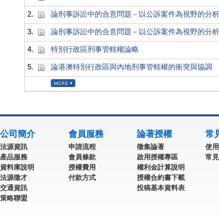
2.
論刑事訴訟中的合意問題－以公訴案件為視野的分
3.
論刑事訴訟中的合意問題－以公訴案件為視野的分
4.
特別行政區刑事管轄權論略
5.
論港澳特別行政區與內地刑事管轄權的衝突與協調
公司簡介
會員服務
論著授權
常
法源資訊
申請流程
徵集論著
使用
產品服務
會員條款
啟用授權專區
常見
資料庫說明
授權費用
權利金計算說明
法源徵才
付款方式
授權合約書下載
交通資訊
投稿基本資料表
策略聯盟