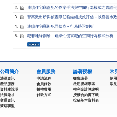
2.
連續住宅竊盜犯的作案手法與空間行為模式之實證
3.
警察派出所與偵查隊任務編組成效評估－以嘉義市
4.
連續住宅竊盜犯罪偵查－行為跡證剖析
5.
犯罪地緣剖繪－連續性侵害犯的空間行為模式分析
公司簡介
會員服務
論著授權
常
法源資訊
申請流程
徵集論著
使用
產品服務
會員條款
啟用授權專區
常見
資料庫說明
授權費用
權利金計算說明
法源徵才
付款方式
授權合約書下載
交通資訊
投稿基本資料表
策略聯盟