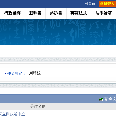
:::
回首頁
會員登入
行政函釋
裁判書
起訴書
英譯法規
法學論著
周靜妮
作者姓名：
有全
著作名稱
獨立與政治中立