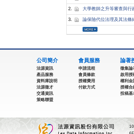
2.
大學教師之升等審查與行
3.
論保險代位法理及其法條
:::
公司簡介
會員服務
論著
法源資訊
申請流程
徵集論
產品服務
會員條款
啟用授
資料庫說明
授權費用
權利金
法源徵才
付款方式
授權合
交通資訊
投稿基
策略聯盟
1
6F