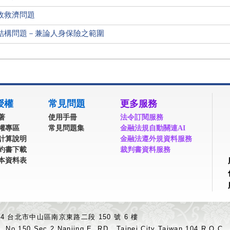
政救濟問題
結構問題－兼論人身保險之範圍
授權
常見問題
更多服務
著
使用手冊
法令訂閱服務
權專區
常見問題集
金融法規自動關連AI
計算說明
金融法遵外規資料服務
約書下載
裁判書資料服務
本資料表
04 台北市中山區南京東路二段 150 號 6 樓
.,No.150,Sec.2,Nanjing E. RD., Taipei City Taiwan 104,R.O.C.