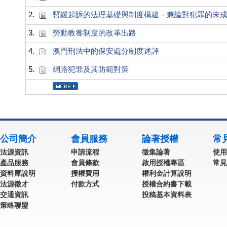
2.
暫緩起訴的法理基礎與制度構建－兼論對犯罪的未
3.
勞動教養制度的改革出路
4.
澳門刑法中的保安處分制度述評
5.
網路犯罪及其防範對策
公司簡介
會員服務
論著授權
常
法源資訊
申請流程
徵集論著
使用
產品服務
會員條款
啟用授權專區
常見
資料庫說明
授權費用
權利金計算說明
法源徵才
付款方式
授權合約書下載
交通資訊
投稿基本資料表
策略聯盟