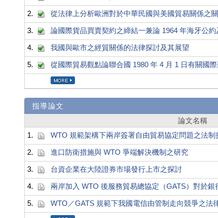
2.
從法律上分析歐洲對於中華民國與美國貿易關係之
3.
論國際貨品買賣契約之締結一兼論 1964 年海牙公約及
4.
我國與歐市之經貿關係的法律探討及其展望
5.
從國際貿易觀點論聯合國 1980 年 4 月 1 日有
指導論文
論文名稱
1.
WTO 規範架構下兩岸簽署自由貿易協定問題之法制
2.
進口防衛措施與 WTO 爭端解決機制之研究
3.
台資企業在大陸證券市場發行上市之探討
4.
兩岸加入 WTO 後服務貿易總協定（GATS）對於
5.
WTO／GATS 規範下我國電信由管制走向競爭之法