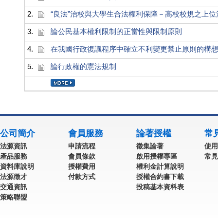
2.
“良法”治校與大學生合法權利保障－高校校規之上位
3.
論公民基本權利限制的正當性與限制原則
4.
在我國行政復議程序中確立不利變更禁止原則的構
5.
論行政權的憲法規制
公司簡介
會員服務
論著授權
常
法源資訊
申請流程
徵集論著
使用
產品服務
會員條款
啟用授權專區
常見
資料庫說明
授權費用
權利金計算說明
法源徵才
付款方式
授權合約書下載
交通資訊
投稿基本資料表
策略聯盟