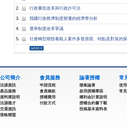
2.
行政審批改革與行政許可法
3.
我國行政救濟制度變遷的經濟學分析
4.
選舉制度改革爭議
5.
社會轉型期投毒殺人案件多發原因、特點及對策的
公司簡介
會員服務
論著授權
常
法源資訊
申請流程
徵集論著
使用
產品服務
會員條款
啟用授權專區
常見
資料庫說明
授權費用
權利金計算說明
法源徵才
付款方式
授權合約書下載
交通資訊
投稿基本資料表
策略聯盟