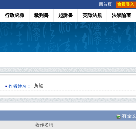
:::
回首頁
會員登入
行政函釋
裁判書
起訴書
英譯法規
法學論著
黃龍
作者姓名：
有全
著作名稱