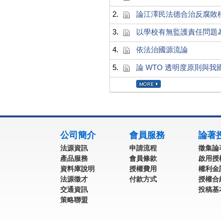
2.
論江澤民法德合治反腐敗
3.
以學校有無監護責任問題
4.
依法治國源流論
5.
論 WTO 透明度原則與
:::
公司簡介
會員服務
論著
法源資訊
申請流程
徵集論
產品服務
會員條款
啟用授
資料庫說明
授權費用
權利金
法源徵才
付款方式
授權合
交通資訊
投稿基
策略聯盟