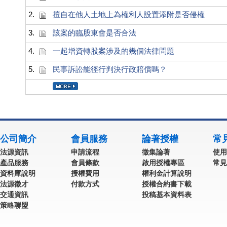
2.
擅自在他人土地上為權利人設置添附是否侵權
3.
該案的臨股東會是否合法
4.
一起增資轉股案涉及的幾個法律問題
5.
民事訴訟能徑行判決行政賠償嗎？
公司簡介
會員服務
論著授權
常
法源資訊
申請流程
徵集論著
使用
產品服務
會員條款
啟用授權專區
常見
資料庫說明
授權費用
權利金計算說明
法源徵才
付款方式
授權合約書下載
交通資訊
投稿基本資料表
策略聯盟