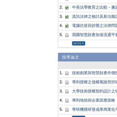
2.
中美法學教育之比較－兼
3.
資訊法律之檢討及新法擬
4.
電腦仿冒與抄襲之法律問
5.
我國智慧財產加值流通平
指導論文
1.
技術創業與智慧財產作價
2.
專利授權之侵權風險管控
3.
大學技術授權契約設計之
4.
專利地痞與企業因應策略
5.
學研機構研發成果商業化