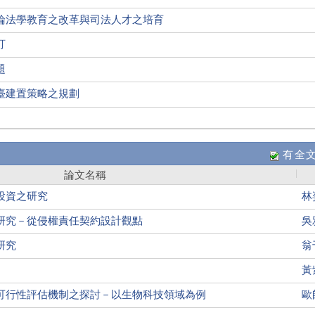
論法學教育之改革與司法人才之培育
訂
題
臺建置策略之規劃
有全
論文名稱
投資之研究
林
研究－從侵權責任契約設計觀點
吳
研究
翁
黃
可行性評估機制之探討－以生物科技領域為例
歐