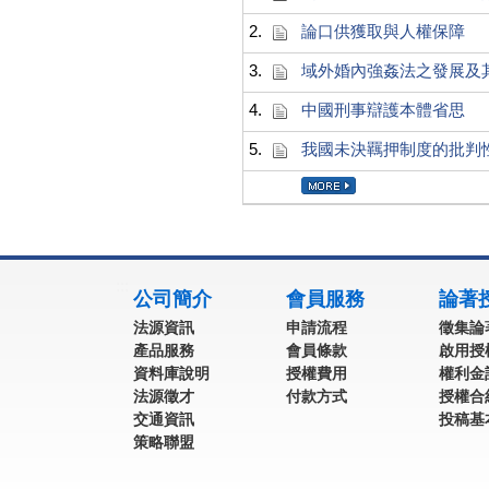
2.
論口供獲取與人權保障
3.
域外婚內強姦法之發展及
4.
中國刑事辯護本體省思
5.
我國未決羈押制度的批判
:::
公司簡介
會員服務
論著
法源資訊
申請流程
徵集論
產品服務
會員條款
啟用授
資料庫說明
授權費用
權利金
法源徵才
付款方式
授權合
交通資訊
投稿基
策略聯盟