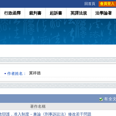
:::
回首頁
會員登入
行政函釋
裁判書
起訴書
英譯法規
法學論著
冀祥德
作者姓名：
有全
著作名稱
效辯護，准入制度－兼論《刑事訴訟法》修改若干問題