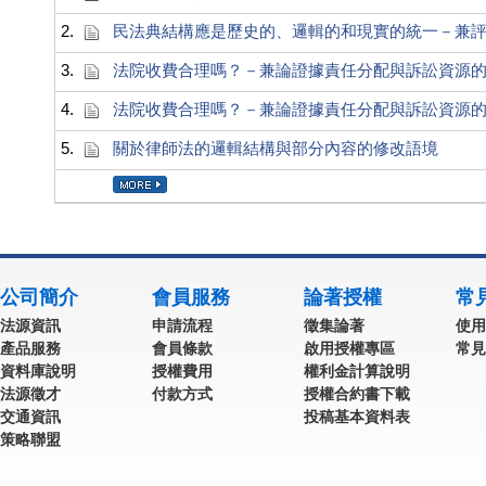
2.
民法典結構應是歷史的、邏輯的和現實的統一－兼
3.
法院收費合理嗎？－兼論證據責任分配與訴訟資源
4.
法院收費合理嗎？－兼論證據責任分配與訴訟資源
5.
關於律師法的邏輯結構與部分內容的修改語境
公司簡介
會員服務
論著授權
常
法源資訊
申請流程
徵集論著
使用
產品服務
會員條款
啟用授權專區
常見
資料庫說明
授權費用
權利金計算說明
法源徵才
付款方式
授權合約書下載
交通資訊
投稿基本資料表
策略聯盟