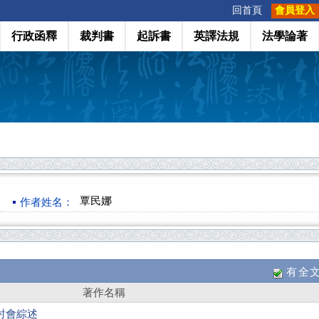
:::
回首頁
會員登入
行政函釋
裁判書
起訴書
英譯法規
法學論著
覃民娜
作者姓名：
有全
著作名稱
討會綜述