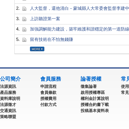
2.
人大監督，還他清白－蒙城縣人大常委會監督李建
3.
上訪聽證第一案
4.
加強調解能力建設，築牢維護和諧穩定的第一道防
5.
留有技術在不怕無錢賺
公司簡介
會員服務
論著授權
常
法源資訊
申請流程
徵集論著
使用
產品服務
會員條款
啟用授權專區
常見
資料庫說明
授權費用
權利金計算說明
法源徵才
付款方式
授權合約書下載
交通資訊
投稿基本資料表
策略聯盟