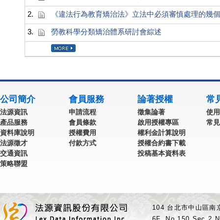
2.
《違法行為教育矯治法》立法中必須審慎處理的幾
3.
勞教科學分類矯治體系研討會綜述
公司簡介
會員服務
論著授權
常
法源資訊
申請流程
徵集論著
使用
產品服務
會員條款
啟用授權專區
常見
資料庫說明
授權費用
權利金計算說明
法源徵才
付款方式
授權合約書下載
交通資訊
投稿基本資料表
策略聯盟
104 台北市中山區南京
6F.,No.150,Sec.2,N