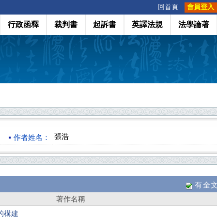
:::
回首頁
會員登入
行政函釋
裁判書
起訴書
英譯法規
法學論著
張浩
作者姓名：
有全
著作名稱
的構建