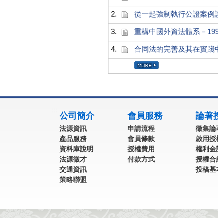
2.
從一起強制執行公證案例
3.
重構中國外資法體系－19
4.
合同法的完善及其在實踐
:::
公司簡介
會員服務
論著
法源資訊
申請流程
徵集論
產品服務
會員條款
啟用授
資料庫說明
授權費用
權利金
法源徵才
付款方式
授權合
交通資訊
投稿基
策略聯盟