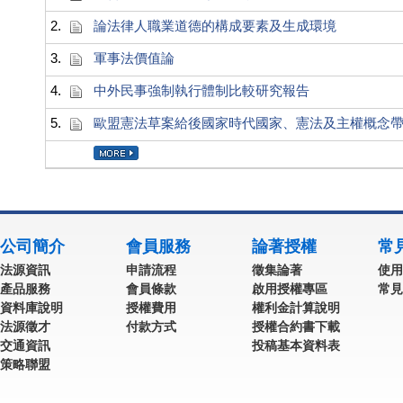
2.
論法律人職業道德的構成要素及生成環境
3.
軍事法價值論
4.
中外民事強制執行體制比較研究報告
5.
歐盟憲法草案給後國家時代國家、憲法及主權概念
公司簡介
會員服務
論著授權
常
法源資訊
申請流程
徵集論著
使用
產品服務
會員條款
啟用授權專區
常見
資料庫說明
授權費用
權利金計算說明
法源徵才
付款方式
授權合約書下載
交通資訊
投稿基本資料表
策略聯盟