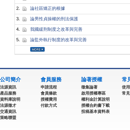
2.
論社區矯正的根據
3.
論男性貞操權的刑法保護
4.
我國緩刑制度之改革與完善
5.
論監外執行制度的改革與完善
公司簡介
會員服務
論著授權
常
法源資訊
申請流程
徵集論著
使用
產品服務
會員條款
啟用授權專區
常見
資料庫說明
授權費用
權利金計算說明
法源徵才
付款方式
授權合約書下載
交通資訊
投稿基本資料表
策略聯盟