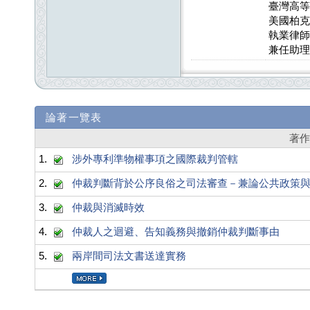
臺灣高等
美國柏克
執業律師
兼任助理
論著一覽表
著
1.
涉外專利準物權事項之國際裁判管轄
2.
仲裁判斷背於公序良俗之司法審查－兼論公共政策
3.
仲裁與消滅時效
4.
仲裁人之迴避、告知義務與撤銷仲裁判斷事由
5.
兩岸間司法文書送達實務