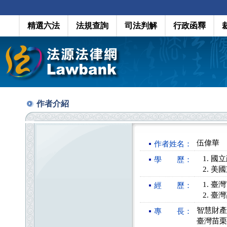
精選六法
法規查詢
司法判解
行政函釋
作者介紹
伍偉華
作者姓名：
國立
學 歷：
美國
臺灣
經 歷：
臺灣
智慧財產
專 長：
臺灣苗栗